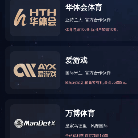
当前位置：
网站首页
>
荣誉资质