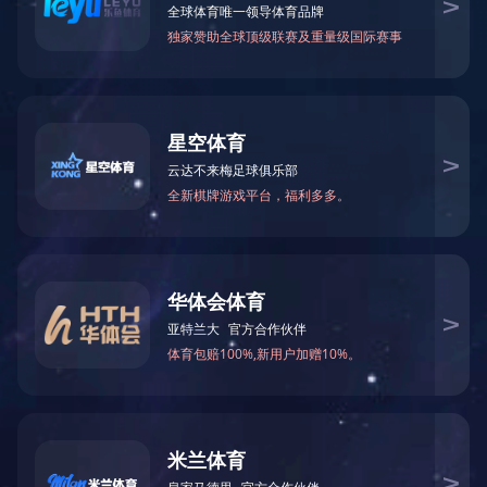
当前位置：
网站首页
>
生产基地
>
业成木业
> 胶合板设备