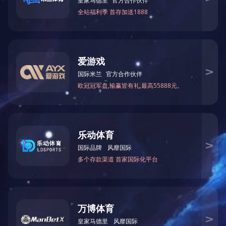
|
|
|
|
|
网站首页
关于我们
荣誉资质
新闻中心
产品中心