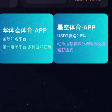
设备
90
多台（套），拥有员工
40
多人，其中技
刨花板的生产与销售。公司拥有年产
10
万立