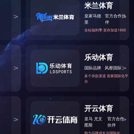
有限
公司
于
2016年12月成立，
注册资金
880
万
木业产业园，
占地面积约
50
亩
。公司
现有厂